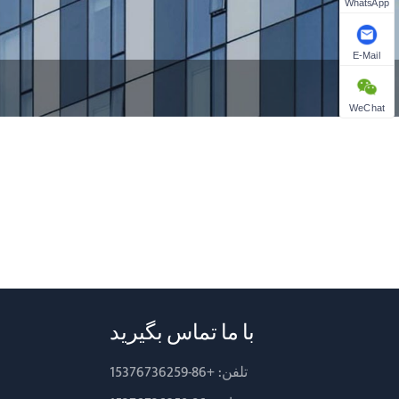
WhatsApp
E-Mail
WeChat
با ما تماس بگیرید
تلفن:
+86-15376736259