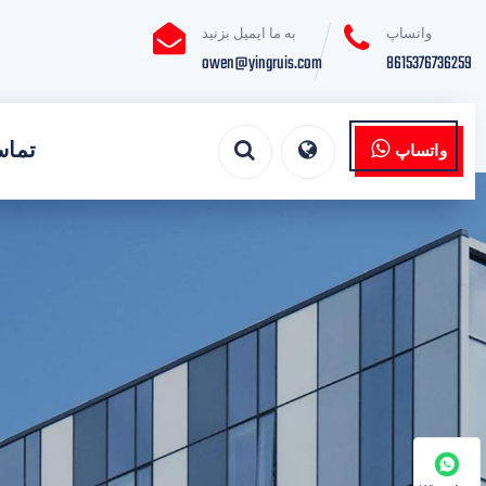
واتساپ
به ما ایمیل بزنید
owen@yingruis.com
8615376736259
تماس
واتساپ