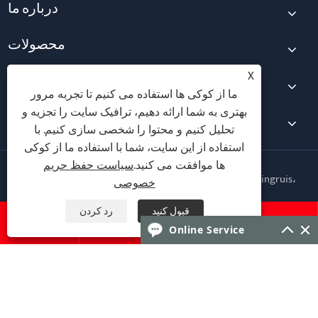
درباره ما
محصولات
X
اخبار
ما از کوکی ها استفاده می کنیم تا تجربه مرور
بهتری به شما ارائه دهیم، ترافیک سایت را تجزیه و
با ما تماس بگیرید
تحلیل کنیم و محتوا را شخصی سازی کنیم. با
استفاده از این سایت، شما با استفاده ما از کوکی
ها موافقت می کنید.
سیاست حفظ حریم
حق چاپ © 2026 شرکت فناوری تناسب اندام Qingdao Yingruis،
خصوصی
آموزشی ویبولیتین کلیه حقوق محفوظ است.
قبول کنید
رد کردن
Follow Us




Online Service
سیاست حفظ حریم خصوصی
XML
RSS
Sitemap
Links