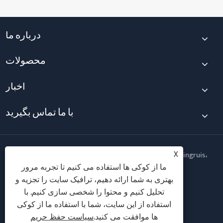
درباره ما
محصولات
اخبار
با ما تماس بگیرید
X
حق چاپ © 2026 شرکت فناوری تناسب اندام Qingdao Yingruis،
آموزشی ویبولیتین کلیه حقوق محفوظ است.
ما از کوکی ها استفاده می کنیم تا تجربه مرور
بهتری به شما ارائه دهیم، ترافیک سایت را تجزیه و
Follow Us
تحلیل کنیم و محتوا را شخصی سازی کنیم. با
استفاده از این سایت، شما با استفاده ما از کوکی
ها موافقت می کنید.
سیاست حفظ حریم