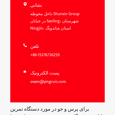
نشانی

داخل محوطه Shunxin Group
در خیابان Sanling، شهرستان
Ningjin، استان شاندونگ
تلفن

+86-15376736259
پست الکترونیک

owen@yingruis.com
برای پرس و جو در مورد دستگاه تمرین