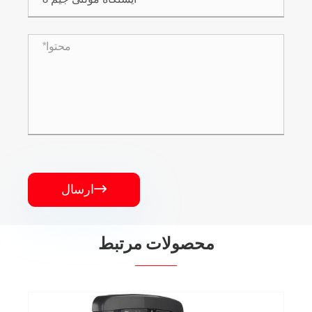
ارسال

محصولات مرتبط