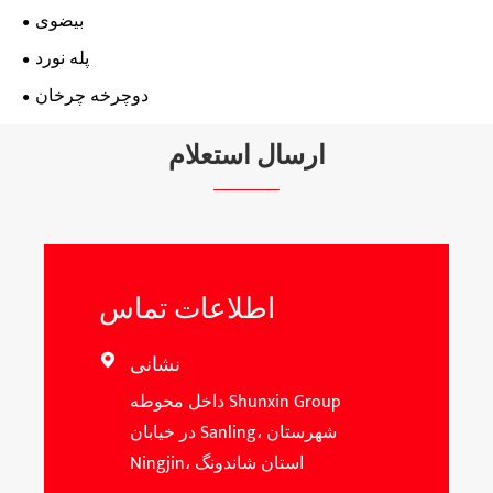
بیضوی
پله نورد
دوچرخه چرخان
ارسال استعلام
اطلاعات تماس
نشانی

داخل محوطه Shunxin Group
در خیابان Sanling، شهرستان
Ningjin، استان شاندونگ