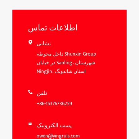
اطلاعات تماس
نشانی

داخل محوطه Shunxin Group
در خیابان Sanling، شهرستان
Ningjin، استان شاندونگ
تلفن

+86-15376736259
پست الکترونیک

owen@yingruis.com