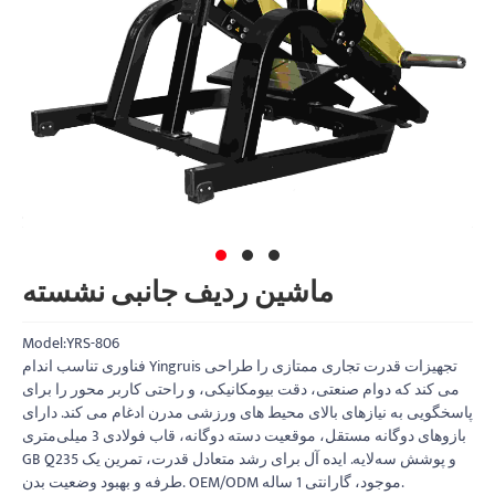
ماشین ردیف جانبی نشسته
Model:YRS-806
فناوری تناسب اندام Yingruis تجهیزات قدرت تجاری ممتازی را طراحی
می کند که دوام صنعتی، دقت بیومکانیکی، و راحتی کاربر محور را برای
پاسخگویی به نیازهای بالای محیط های ورزشی مدرن ادغام می کند. دارای
بازوهای دوگانه مستقل، موقعیت دسته دوگانه، قاب فولادی 3 میلی‌متری
GB Q235 و پوشش سه‌لایه. ایده آل برای رشد متعادل قدرت، تمرین یک
طرفه و بهبود وضعیت بدن. OEM/ODM موجود، گارانتی 1 ساله.