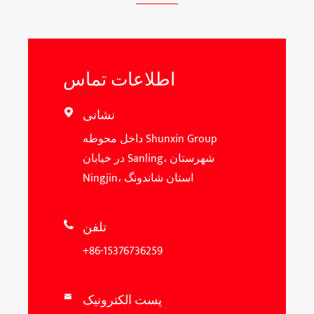
اطلاعات تماس
نشانی

داخل محوطه Shunxin Group
در خیابان Sanling، شهرستان
Ningjin، استان شاندونگ
تلفن

+86-15376736259
پست الکترونیک
