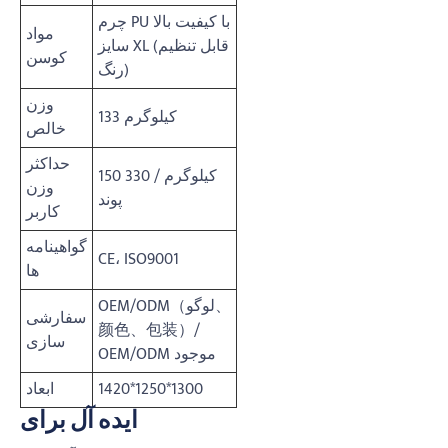
چرم PU با کیفیت بالا
مواد
سایز XL (قابل تنظیم
کوسن
رنگ)
وزن
133 کیلوگرم
خالص
حداکثر
150 کیلوگرم / 330
وزن
پوند
کاربر
گواهینامه
CE، ISO9001
ها
OEM/ODM（لوگو、
سفارشی
颜色、包装）/
سازی
OEM/ODM موجود
1420*1250*1300
ابعاد
ایده آل برای