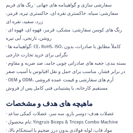
سفارشی سازی و گواهینامه های جهانی · رنگ های فریم
سفارشی: سیاه، خاکستری نقره ای، خاکستری تیره، قرمز،
زرد، سفید، نقره ای
· رنگ های کوسن سفارشی: مشکی، قرمز، قهوه ای، قهوه ای
روشن، نارنجی، آبی تیره
· گواهینامه ها: CE، RoHS، ISO، کاملاً مطابق با صادرات، بدون
نگرانی برای خرید تجارت خارجی
· بسته بندی: جعبه های صادراتی چوبی جامد، ضد ضربه و مقاوم
در برابر فشار، مناسب برای حمل و نقل اقیانوس با آسیب صفر
· OEM و ODM، آرم های سفارشی و قیمت عمده فروشی
مستقیم کارخانه، با پشتیبانی فنی کامل پس از فروش
ماهیچه های هدف و مشخصات
· عضلات هدف: دوسر بازو، سه سر، عضلات کمکی ساعد
· نام محصول: Yingruis Biceps & Triceps Combo Machine
· مواد قاب: لوله فولادی بدون درز ضخیم با استحکام بالا،