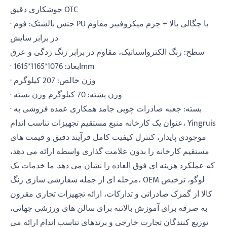
جوشکاری دقیق OTC
· جنس بالشتک: فوم PU با چگالی بالا + چرم میکروفیبر مقاوم
در برابر سایش
سطح: رنگ الکترواستاتیک، مقاوم در برابر زنگ زدگی و عرق
· ابعاد: 1076*1165*1615mm
· وزن خالص: 207 کیلوگرم
· وزن پشته: 70 کیلوگرم وزن بسته
· بسته: جعبه صادرات چوبی جامد همکاری عمده فروشی به
عنوان یک کارخانه منبع مستقیم تجهیزات تناسب اندام، Yingruis
موجودی پایدار، کنترل کیفیت کامل فرآیند دقیق و قیمت های
مستقیم کارخانه را بدون علامت گذاری واسطه ارائه می دهد،
که عملکرد هزینه ای فوق العاده را نشان می دهد. ما خدمات یک
مرحله ای از جمله سفارشی سازی رنگ، OEM لوگو، ترخیص
کالا از گمرک صادراتی و تدارکات، ارائه تجهیزات تجاری مقرون
به صرفه برای آموزش بالاتنه برای سالن های ورزشی جهانی،
توزیع کنندگان تجارت خارجی و برندهای تناسب اندام ارائه می