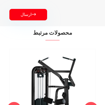
ارسال

محصولات مرتبط