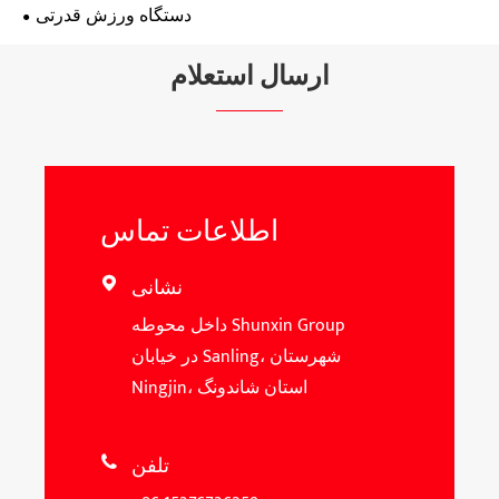
دستگاه ورزش قدرتی
ارسال استعلام
اطلاعات تماس
نشانی

داخل محوطه Shunxin Group
در خیابان Sanling، شهرستان
Ningjin، استان شاندونگ
تلفن
