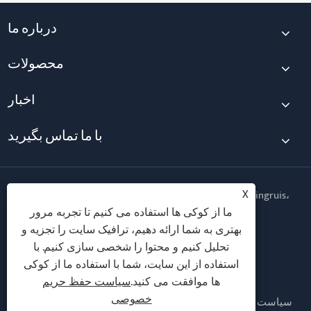
درباره ما
محصولات
اخبار
با ما تماس بگیرید
X
حق چاپ © 2026 شرکت فناوری تناسب اندام Qingdao Yingruis،
آموزشی ویبولیتین کلیه حقوق محفوظ است.
ما از کوکی ها استفاده می کنیم تا تجربه مرور
بهتری به شما ارائه دهیم، ترافیک سایت را تجزیه و
Follow Us
تحلیل کنیم و محتوا را شخصی سازی کنیم. با
استفاده از این سایت، شما با استفاده ما از کوکی
ها موافقت می کنید.
سیاست حفظ حریم
خصوصی
سیاست حفظ حریم خصوصی
XML
RSS
Sitemap
Links