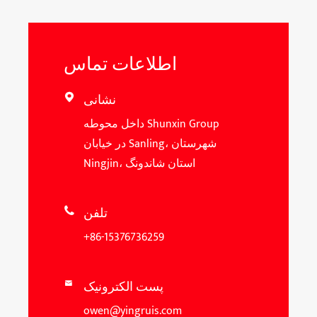
اطلاعات تماس
نشانی

داخل محوطه Shunxin Group
در خیابان Sanling، شهرستان
Ningjin، استان شاندونگ
تلفن

+86-15376736259
پست الکترونیک

owen@yingruis.com